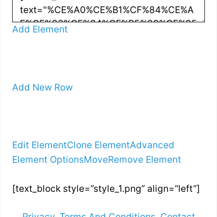
Add Element
Add New Row
Edit Element
Clone Element
Advanced
Element Options
Move
Remove Element
[text_block style=”style_1.png” align=”left”]
Privacy
,
Terms And Conditions
,
Contact