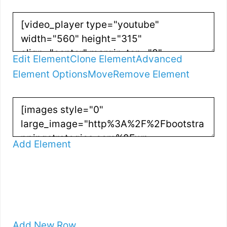
Edit Element
Clone Element
Advanced
Element Options
Move
Remove Element
Add Element
Add New Row